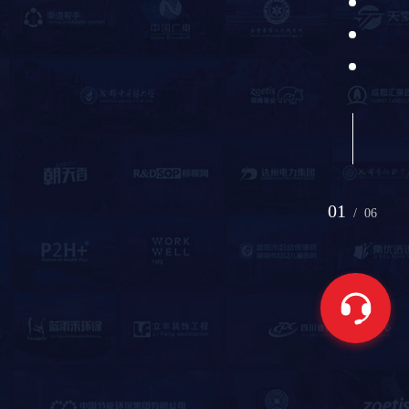
01
/
06